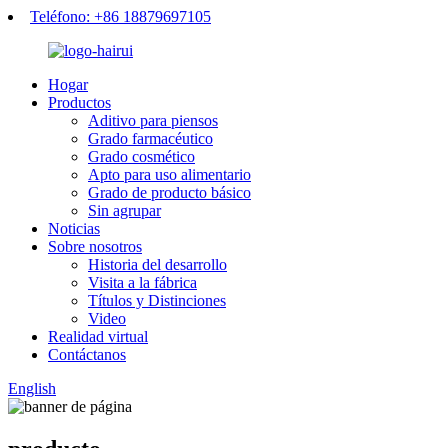
Teléfono: +86 18879697105
Hogar
Productos
Aditivo para piensos
Grado farmacéutico
Grado cosmético
Apto para uso alimentario
Grado de producto básico
Sin agrupar
Noticias
Sobre nosotros
Historia del desarrollo
Visita a la fábrica
Títulos y Distinciones
Video
Realidad virtual
Contáctanos
English