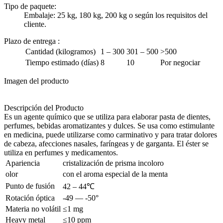
Tipo de paquete:
Embalaje: 25 kg, 180 kg, 200 kg o según los requisitos del
cliente.
Plazo de entrega
:
Cantidad (kilogramos)
1 – 300
301 – 500
>500
Tiempo estimado (días)
8
10
Por negociar
Imagen del producto
Descripción del Producto
Es un agente químico que se utiliza para elaborar pasta de dientes,
perfumes, bebidas aromatizantes y dulces. Se usa como estimulante
en medicina, puede utilizarse como carminativo y para tratar dolores
de cabeza, afecciones nasales, faríngeas y de garganta. El éster se
utiliza en perfumes y medicamentos.
Apariencia
cristalización de prisma incoloro
olor
con el aroma especial de la menta
Punto de fusión
42 – 44℃
Rotación óptica
-49 — -50°
Materia no volátil
≤1 mg
Heavy metal
≤10 ppm