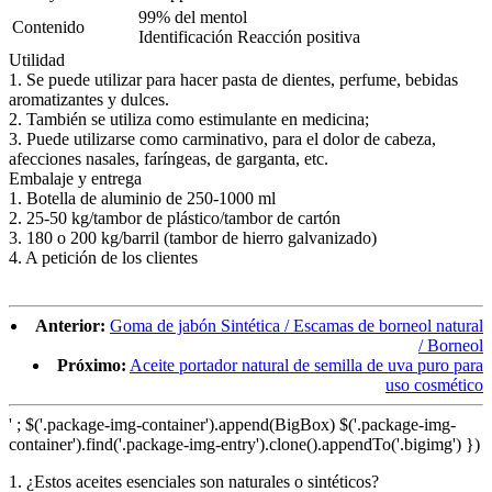
99% del mentol
Contenido
Identificación Reacción positiva
Utilidad
1. Se puede utilizar para hacer pasta de dientes, perfume, bebidas
aromatizantes y dulces.
2. También se utiliza como estimulante en medicina;
3. Puede utilizarse como carminativo, para el dolor de cabeza,
afecciones nasales, faríngeas, de garganta, etc.
Embalaje y entrega
1. Botella de aluminio de 250-1000 ml
2. 25-50 kg/tambor de plástico/tambor de cartón
3. 180 o 200 kg/barril (tambor de hierro galvanizado)
4. A petición de los clientes
Anterior:
Goma de jabón Sintética / Escamas de borneol natural
/ Borneol
Próximo:
Aceite portador natural de semilla de uva puro para
uso cosmético
' ; $('.package-img-container').append(BigBox) $('.package-img-
container').find('.package-img-entry').clone().appendTo('.bigimg') })
1. ¿Estos aceites esenciales son naturales o sintéticos?