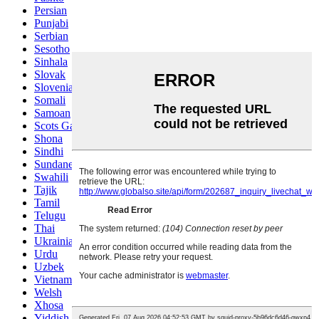
Persian
Punjabi
Serbian
Sesotho
Sinhala
Slovak
Slovenian
Somali
Samoan
Scots Gaelic
Shona
Sindhi
Sundanese
Swahili
Tajik
Tamil
Telugu
Thai
Ukrainian
Urdu
Uzbek
Vietnamese
Welsh
Xhosa
Yiddish