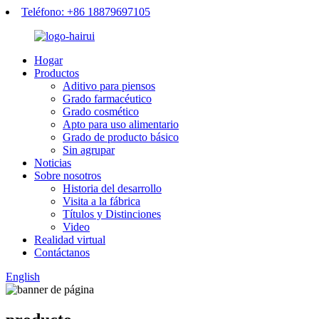
Teléfono: +86 18879697105
Hogar
Productos
Aditivo para piensos
Grado farmacéutico
Grado cosmético
Apto para uso alimentario
Grado de producto básico
Sin agrupar
Noticias
Sobre nosotros
Historia del desarrollo
Visita a la fábrica
Títulos y Distinciones
Video
Realidad virtual
Contáctanos
English