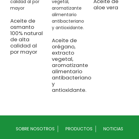
Aceite de
aloe vera
Aceite de
osmanto
A
100% natural
e
de alta
d
Aceite de
calidad al
p
orégano,
por mayor
a
extracto
y
vegetal,
e
aromatizante
alimentario
antibacteriano
y
antioxidante.
SOBRE NOSOTROS
PRODUCTOS
NOTICIAS